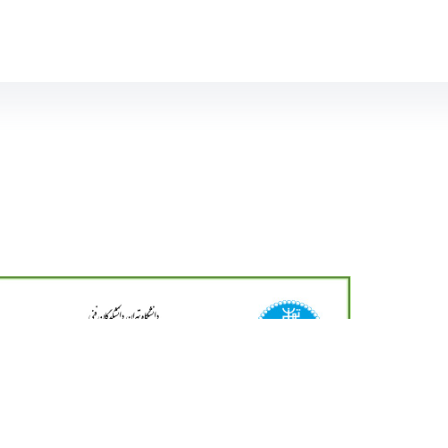
نشکده مهندسی نقشه برداری و اطلاعات مکانی eospatialeng
 مونا کوثری دانشجوی دکتری مهندسی نقشه‌برداری- ژئودزی تحت عنو
شکده برگزار می­‌گردد.
لسه دفاع براساس مصوبه دانشگاه امکان‌پذیر نیست.