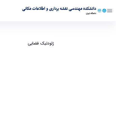
دانشکده مهندسی نقشه برداری و اطلاعات مکانی
دانشگاه تهران
دعوتنامه جلسه دفاعیه رساله دکتری خانم مونا کوثری - دا
جلسه دفاعیه رساله دکترای خانم
ژئودتیک فضایی
" در روز دوشنبه مورخ 1402/10/25 راس ساعت 15 در محل این دان
قابل ذکر است حضور مجازی در ج